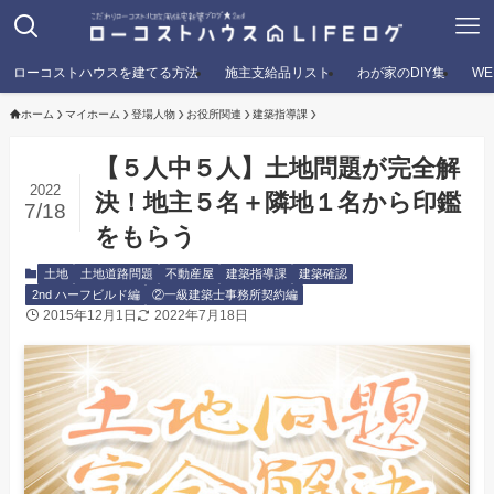
ローコストハウスを建てる方法
施主支給品リスト
わが家のDIY集
W
ホーム
マイホーム
登場人物
お役所関連
建築指導課
【５人中５人】土地問題が完全解
2022
決！地主５名＋隣地１名から印鑑
7/18
をもらう
土地
土地道路問題
不動産屋
建築指導課
建築確認
2nd ハーフビルド編
②一級建築士事務所契約編
2015年12月1日
2022年7月18日