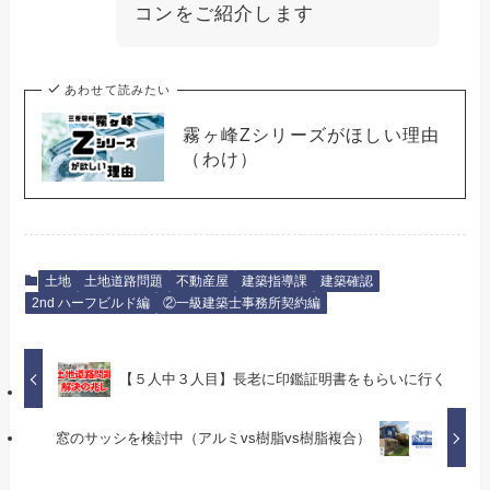
コンをご紹介します
あわせて読みたい
霧ヶ峰Zシリーズがほしい理由
（わけ）
土地
土地道路問題
不動産屋
建築指導課
建築確認
2nd ハーフビルド編
②一級建築士事務所契約編
【５人中３人目】長老に印鑑証明書をもらいに行く
窓のサッシを検討中（アルミvs樹脂vs樹脂複合）