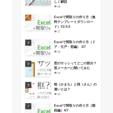
しく解説
28
Excelで間取りの作り方（無
料テンプレートダウンロー
ド）V2.0.0
17
Excelで間取りの作り方（ド
ア・引戸・窓編） 3/7
16
窓のサッシってどこの部分？
窓メーカーに聞いてみた
14
框（かまち）と桟（さん）の
違いとは？
12
Excelで間取りの作り方（階
段編）4/7