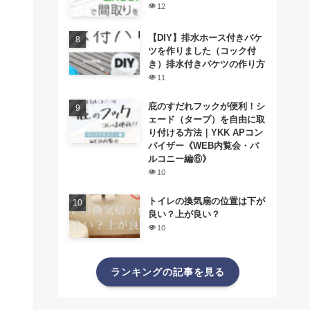
12
【DIY】排水ホース付きバケ
ツを作りました（コック付
き）排水付きバケツの作り方
11
庇のすだれフックが便利！シ
ェード（タープ）を自由に取
り付ける方法｜YKK APコン
バイザー《WEB内覧会・バ
ルコニー編⑥》
10
トイレの換気扇の位置は下が
良い？上が良い？
10
ランキングの記事を見る