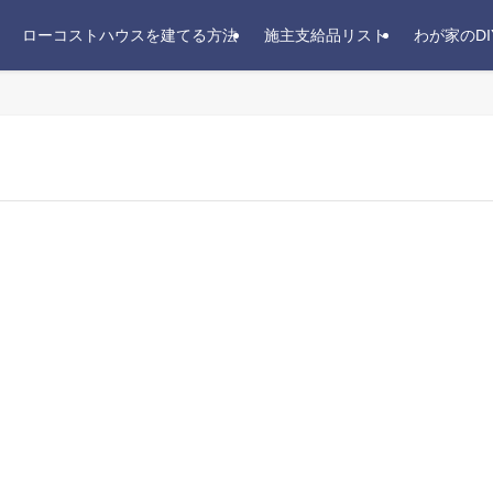
ローコストハウスを建てる方法
施主支給品リスト
わが家のDI