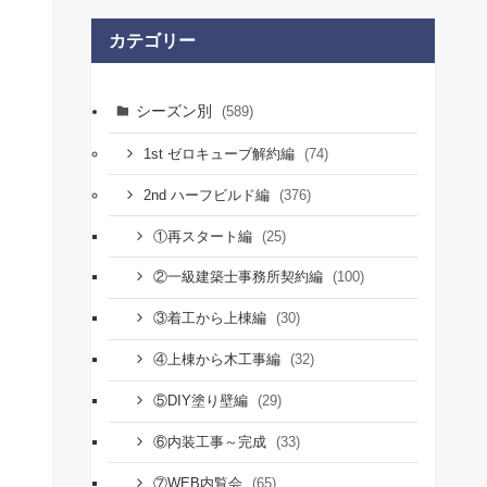
カテゴリー
シーズン別
(589)
(74)
1st ゼロキューブ解約編
(376)
2nd ハーフビルド編
(25)
①再スタート編
(100)
②一級建築士事務所契約編
(30)
③着工から上棟編
(32)
④上棟から木工事編
(29)
⑤DIY塗り壁編
(33)
⑥内装工事～完成
(65)
⑦WEB内覧会