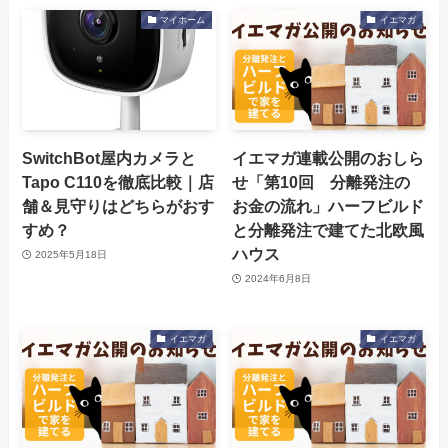
マイホーム
イエマガ
SwitchBot屋内カメラと
イエマガ連載公開のおしら
Tapo C110を徹底比較｜店
せ「第10回 分離発注の
舗＆見守りはどちらがおす
お金の流れ」ハーフビルド
すめ？
と分離発注で建てた北欧風
ハウス
2025年5月18日
2024年6月8日
イエマガ
イエマガ