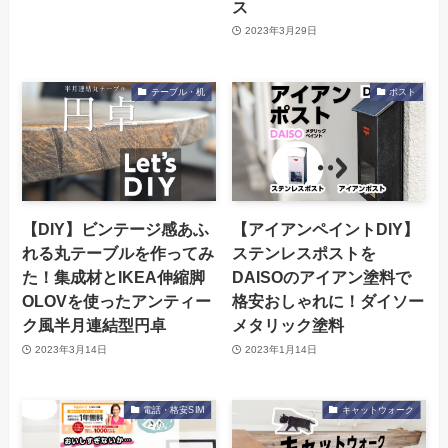
ス
2023年3月29日
テーブル・机
ポスト
【DIY】ビンテージ感あふ
【アイアンペイントDIY】
れる丸テーブルを作ってみ
ステンレスポストを
た！集成材とIKEA伸縮脚
DAISOのアイアン塗料で
OLOVを使ったアンティー
格安おしゃれに！ダイソー
ク風半月連結型円卓
メタリック塗料
2023年3月14日
2023年1月14日
電話・格安SIM
キャットウォーク