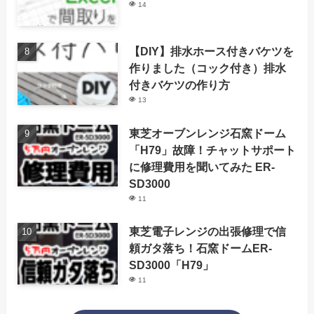
14
【DIY】排水ホース付きバケツを
作りました（コック付き）排水
付きバケツの作り方
13
東芝オーブンレンジ石窯ドーム
「H79」故障！チャットサポート
に修理費用を聞いてみた ER-
SD3000
11
東芝電子レンジの出張修理で信
頼ガタ落ち！石窯ドームER-
SD3000「H79」
11