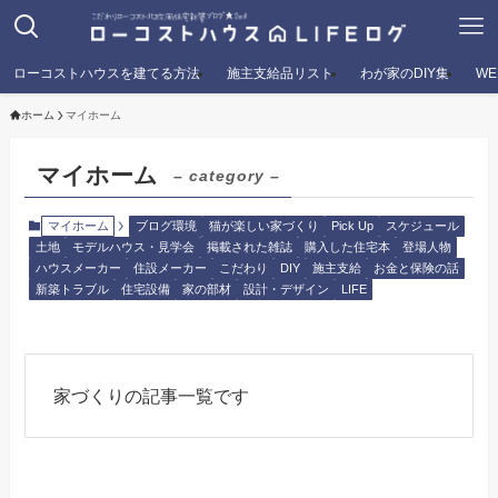
ローコストハウスを建てる方法
施主支給品リスト
わが家のDIY集
W
ホーム
マイホーム
マイホーム
– category –
マイホーム
ブログ環境
猫が楽しい家づくり
Pick Up
スケジュール
土地
モデルハウス・見学会
掲載された雑誌
購入した住宅本
登場人物
ハウスメーカー
住設メーカー
こだわり
DIY
施主支給
お金と保険の話
新築トラブル
住宅設備
家の部材
設計・デザイン
LIFE
家づくりの記事一覧です