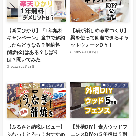
【楽天ひかり】「1年無料
【猫が楽しめる家づくり】
キャンペーン」途中で解約
梁を使って回遊できるキャ
したらどうなる？解約料
ットウォークDIY！
(違約金)はある？しばり
2022年11月15日
は？聞いてみた
2022年12月23日
ふるさと納税
ウッドフェンス
【ふるさと納税レビュー】
【外構DIY】素人ウッドフ
ふわっ！とろっ！おすすめ
ェンスDIYの５年後は？耐