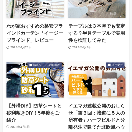
わが家おすすめの格安ブラ
テーブルは３本脚でも安定
インドカーテン「イージー
する？半月テーブルで実用
ブラインド」レビュー
性を検証してみた
2023年4月26日
2023年4月6日
防草シート＋砂利敷設
イエマガ
【外構DIY】防草シートと
イエマガ連載公開のおしら
砂利敷きDIY！5年後をご
せ「第３回：接道に５人の
紹介
所有者」ハーフビルドと分
離発注で建てた北欧風ハウ
2023年4月1日