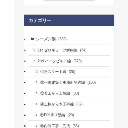
カテゴリー
シーズン別
(589)
(74)
1st ゼロキューブ解約編
(376)
2nd ハーフビルド編
(25)
①再スタート編
(100)
②一級建築士事務所契約編
(30)
③着工から上棟編
(32)
④上棟から木工事編
(29)
⑤DIY塗り壁編
(33)
⑥内装工事～完成