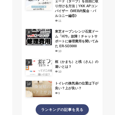
ェード（タープ）を自由に取
り付ける方法｜YKK APコン
バイザー《WEB内覧会・バ
ルコニー編⑥》
11
東芝オーブンレンジ石窯ドー
ム「H79」故障！チャットサ
ポートに修理費用を聞いてみ
た ER-SD3000
10
框（かまち）と桟（さん）の
違いとは？
10
トイレの換気扇の位置は下が
良い？上が良い？
9
ランキングの記事を見る