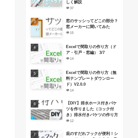
しく解説
37
窓のサッシってどこの部分？
窓メーカーに聞いてみた
15
Excelで間取りの作り方（ド
ア・引戸・窓編） 3/7
14
Excelで間取りの作り方（無
料テンプレートダウンロー
ド）V2.0.0
14
【DIY】排水ホース付きバケ
ツを作りました（コック付
き）排水付きバケツの作り方
12
庇のすだれフックが便利！シ