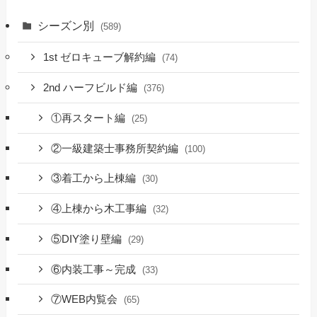
シーズン別
(589)
1st ゼロキューブ解約編
(74)
2nd ハーフビルド編
(376)
①再スタート編
(25)
②一級建築士事務所契約編
(100)
③着工から上棟編
(30)
④上棟から木工事編
(32)
⑤DIY塗り壁編
(29)
⑥内装工事～完成
(33)
⑦WEB内覧会
(65)