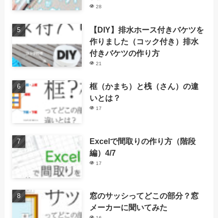
28
【DIY】排水ホース付きバケツを
作りました（コック付き）排水
付きバケツの作り方
21
框（かまち）と桟（さん）の違
いとは？
17
Excelで間取りの作り方（階段
編）4/7
17
窓のサッシってどこの部分？窓
メーカーに聞いてみた
16