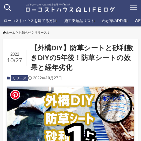
ローコストハウスを建てる方法
施主支給品リスト
わが家のDIY集
W
ホーム
お知らせ
リリース
【外構DIY】防草シートと砂利敷
2022
きDIYの5年後！防草シートの效
10/27
果と経年劣化
2022年10月27日
リリース