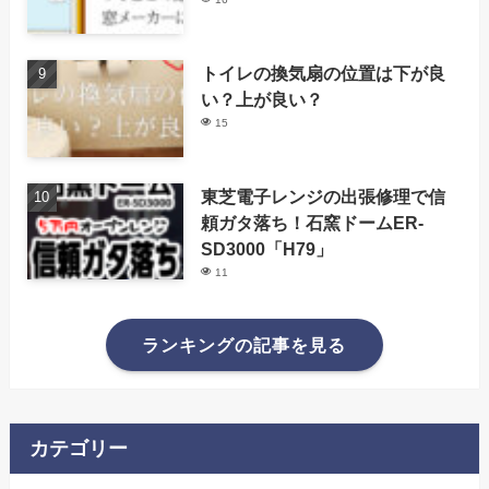
トイレの換気扇の位置は下が良
い？上が良い？
15
東芝電子レンジの出張修理で信
頼ガタ落ち！石窯ドームER-
SD3000「H79」
11
ランキングの記事を見る
カテゴリー