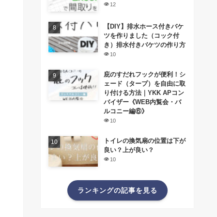
12
【DIY】排水ホース付きバケ
ツを作りました（コック付
き）排水付きバケツの作り方
10
庇のすだれフックが便利！シ
ェード（タープ）を自由に取
り付ける方法｜YKK APコン
バイザー《WEB内覧会・バ
ルコニー編⑥》
10
トイレの換気扇の位置は下が
良い？上が良い？
10
ランキングの記事を見る