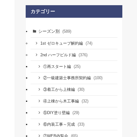
カテゴリー
シーズン別
(589)
(74)
1st ゼロキューブ解約編
(376)
2nd ハーフビルド編
(25)
①再スタート編
(100)
②一級建築士事務所契約編
(30)
③着工から上棟編
(32)
④上棟から木工事編
(29)
⑤DIY塗り壁編
(33)
⑥内装工事～完成
(65)
⑦WEB内覧会