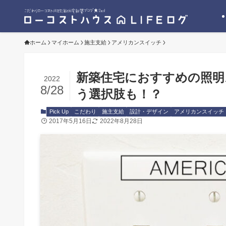
ホーム
マイホーム
施主支給
アメリカンスイッチ
新築住宅におすすめの照明
2022
8/28
う選択肢も！？
Pick Up
こだわり
施主支給
設計・デザイン
アメリカンスイッチ
2017年5月16日
2022年8月28日