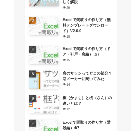
しく解説
29
Excelで間取りの作り方（無
料テンプレートダウンロー
ド）V2.0.0
18
Excelで間取りの作り方（ド
ア・引戸・窓編） 3/7
15
窓のサッシってどこの部分？
窓メーカーに聞いてみた
14
框（かまち）と桟（さん）の
違いとは？
12
Excelで間取りの作り方（階
段編）4/7