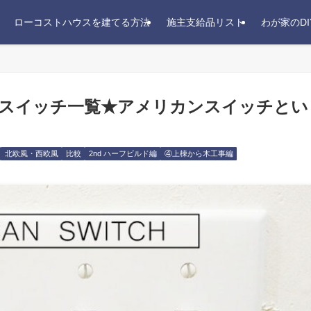
ローコストハウスを建てる方法
施主支給品リスト
わが家のDI
スイッチ一覧★アメリカンスイッチとい
北欧風・西欧風
比較
2nd ハーフビルド編
④上棟から木工事編