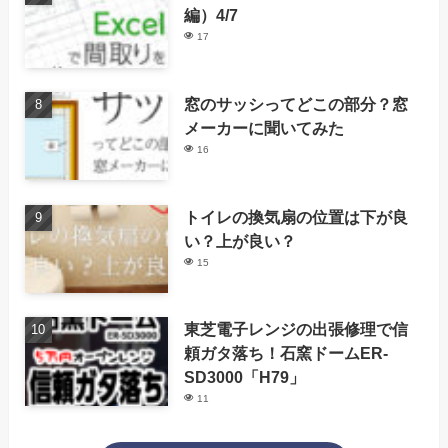
編）4/7
17
窓のサッシってどこの部分？窓
メーカーに聞いてみた
16
トイレの換気扇の位置は下が良
い？上が良い？
15
東芝電子レンジの出張修理で信
頼ガタ落ち！石窯ドームER-
SD3000「H79」
11