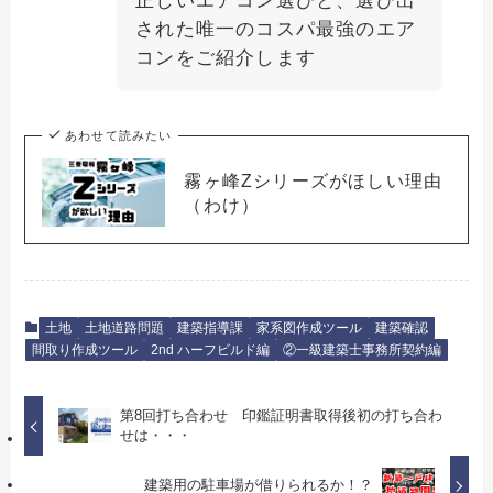
正しいエアコン選びと、選び出
された唯一のコスパ最強のエア
コンをご紹介します
あわせて読みたい
霧ヶ峰Zシリーズがほしい理由
（わけ）
土地
土地道路問題
建築指導課
家系図作成ツール
建築確認
間取り作成ツール
2nd ハーフビルド編
②一級建築士事務所契約編
第8回打ち合わせ 印鑑証明書取得後初の打ち合わ
せは・・・
建築用の駐車場が借りられるか！？