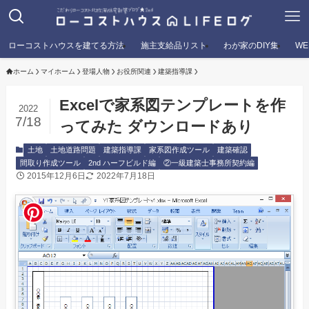
ローコストハウスを建てる方法
施主支給品リスト
わが家のDIY集
W
ホーム
マイホーム
登場人物
お役所関連
建築指導課
Excelで家系図テンプレートを作
2022
7/18
ってみた ダウンロードあり
土地
土地道路問題
建築指導課
家系図作成ツール
建築確認
間取り作成ツール
2nd ハーフビルド編
②一級建築士事務所契約編
2015年12月6日
2022年7月18日