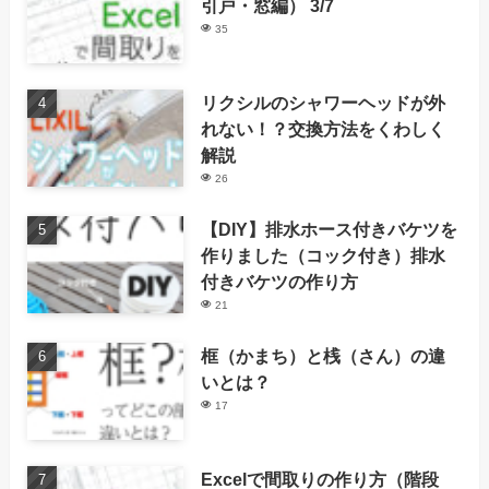
引戸・窓編） 3/7
35
リクシルのシャワーヘッドが外
れない！？交換方法をくわしく
解説
26
【DIY】排水ホース付きバケツを
作りました（コック付き）排水
付きバケツの作り方
21
框（かまち）と桟（さん）の違
いとは？
17
Excelで間取りの作り方（階段