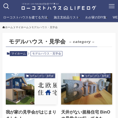
ローコストハウスを建てる方法
施主支給品リスト
わが家のDIY集
W
ホーム
マイホーム
モデルハウス・見学会
モデルハウス・見学会
– category –
マイホーム
モデルハウス・見学会
モデルハウス・見学会
モデルハウス・見学会
我が家の見学会がはじまり
天井がない規格住宅 BinO