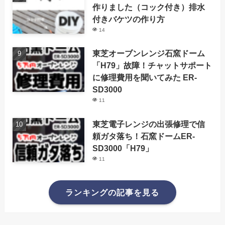
作りました（コック付き）排水
付きバケツの作り方
14
東芝オーブンレンジ石窯ドーム
「H79」故障！チャットサポート
に修理費用を聞いてみた ER-
SD3000
11
東芝電子レンジの出張修理で信
頼ガタ落ち！石窯ドームER-
SD3000「H79」
11
ランキングの記事を見る