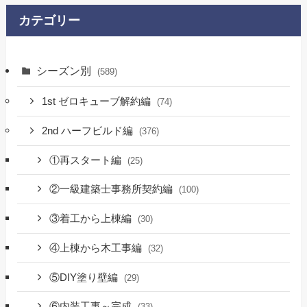
カテゴリー
シーズン別
(589)
1st ゼロキューブ解約編
(74)
2nd ハーフビルド編
(376)
①再スタート編
(25)
②一級建築士事務所契約編
(100)
③着工から上棟編
(30)
④上棟から木工事編
(32)
⑤DIY塗り壁編
(29)
⑥内装工事～完成
(33)