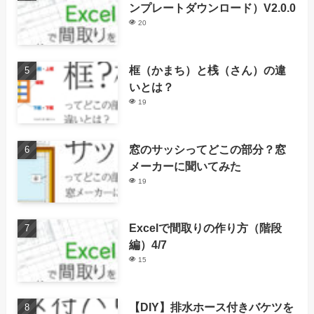
ンプレートダウンロード）V2.0.0
20
框（かまち）と桟（さん）の違
いとは？
19
窓のサッシってどこの部分？窓
メーカーに聞いてみた
19
Excelで間取りの作り方（階段
編）4/7
15
【DIY】排水ホース付きバケツを