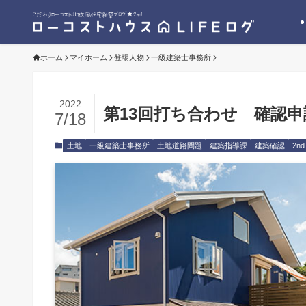
ホーム
マイホーム
登場人物
一級建築士事務所
2022
第13回打ち合わせ 確認
7/18
土地
一級建築士事務所
土地道路問題
建築指導課
建築確認
2n