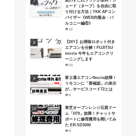
庇のすだれフックが便利！シ
ェード（タープ）を自由に取
り付ける方法｜YKK APコン
バイザー《WEB内覧会・バ
ルコニー編⑥》
10
【DIY】お掃除ロボット付き
エアコンを分解！FUJITSU
nocria 今年もエアコンクリ
ーニングします
10
富士通エアコンNocria故障！
リモコンに「要確認」の表示
が…サービスコード72とは
8
東芝オーブンレンジ石窯ドー
ム「H79」故障！チャットサ
ポートに修理費用を聞いてみ
た ER-SD3000
8