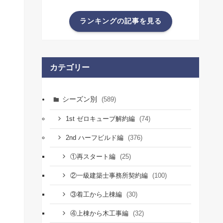
ランキングの記事を見る
カテゴリー
シーズン別
(589)
(74)
1st ゼロキューブ解約編
(376)
2nd ハーフビルド編
(25)
①再スタート編
(100)
②一級建築士事務所契約編
(30)
③着工から上棟編
(32)
④上棟から木工事編