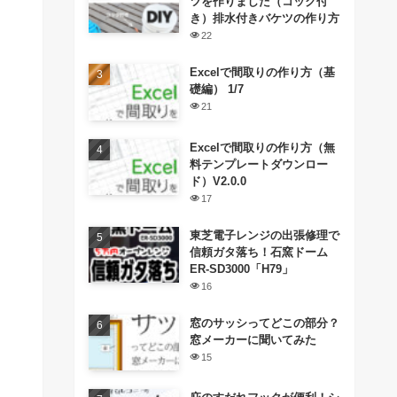
ツを作りました（コック付
き）排水付きバケツの作り方
22
Excelで間取りの作り方（基
礎編） 1/7
21
Excelで間取りの作り方（無
料テンプレートダウンロー
ド）V2.0.0
17
東芝電子レンジの出張修理で
信頼ガタ落ち！石窯ドーム
ER-SD3000「H79」
16
窓のサッシってどこの部分？
窓メーカーに聞いてみた
15