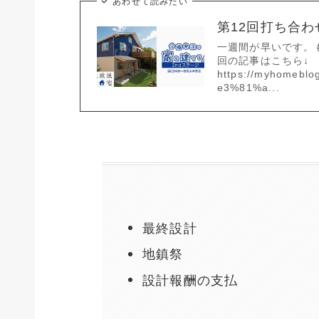
あわせて読みたい
第12回打ち合
一週間が早いです。
回の記事はこちら↓
https://myhomeb
e3%81%a...
最終設計
地鎮祭
設計報酬の支払