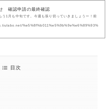
わせ 確認申請の最終確認
もう1月も中旬です。今週も張り切っていきましょうー！前
log.tiulabo.net/%e5%8f%b011%e5%9b%9e%e6%89%93%
目次