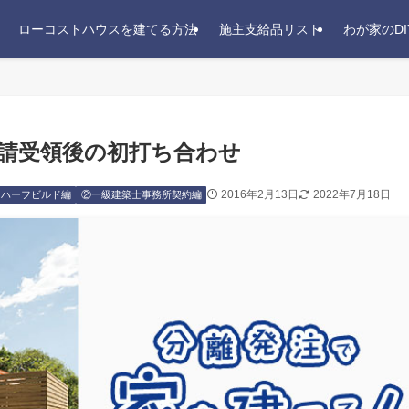
ローコストハウスを建てる方法
施主支給品リスト
わが家のDI
申請受領後の初打ち合わせ
2016年2月13日
2022年7月18日
d ハーフビルド編
②一級建築士事務所契約編