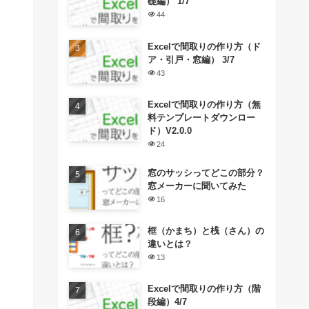
礎編） 1/7
44
Excelで間取りの作り方（ド
ア・引戸・窓編） 3/7
43
Excelで間取りの作り方（無
料テンプレートダウンロー
ド）V2.0.0
24
窓のサッシってどこの部分？
窓メーカーに聞いてみた
16
框（かまち）と桟（さん）の
違いとは？
13
Excelで間取りの作り方（階
段編）4/7