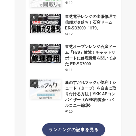
12
東芝電子レンジの出張修理で
信頼ガタ落ち！石窯ドーム
ER-SD3000「H79」
12
東芝オーブンレンジ石窯ドー
ム「H79」故障！チャットサ
ポートに修理費用を聞いてみ
た ER-SD3000
11
庇のすだれフックが便利！シ
ェード（タープ）を自由に取
り付ける方法｜YKK APコン
バイザー《WEB内覧会・バ
ルコニー編⑥》
10
ランキングの記事を見る