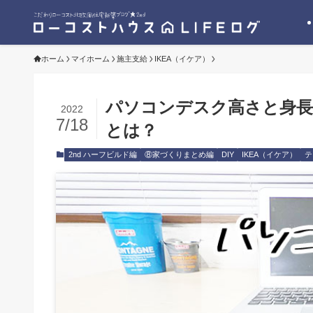
ホーム
マイホーム
施主支給
IKEA（イケア）
パソコンデスク高さと身長
2022
7/18
とは？
2nd ハーフビルド編
⑧家づくりまとめ編
DIY
IKEA（イケア）
テ