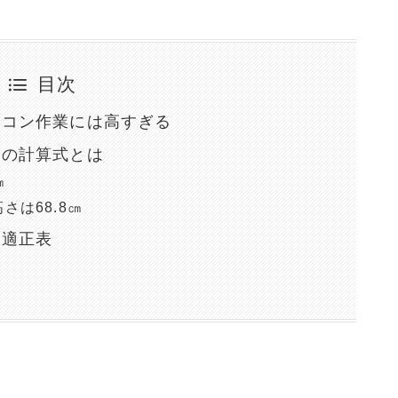
目次
ソコン作業には高すぎる
さの計算式とは
㎝
さは68.8㎝
の適正表