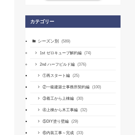
カテゴリー
シーズン別
(589)
(74)
1st ゼロキューブ解約編
(376)
2nd ハーフビルド編
(25)
①再スタート編
(100)
②一級建築士事務所契約編
(30)
③着工から上棟編
(32)
④上棟から木工事編
(29)
⑤DIY塗り壁編
(33)
⑥内装工事～完成