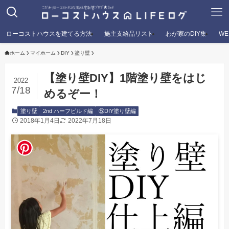
ローコストハウスを建てる方法
施主支給品リスト
わが家のDIY集
W
ホーム
マイホーム
DIY
塗り壁
【塗り壁DIY】1階塗り壁をはじ
2022
7/18
めるぞー！
塗り壁
2nd ハーフビルド編
⑤DIY塗り壁編
2018年1月4日
2022年7月18日