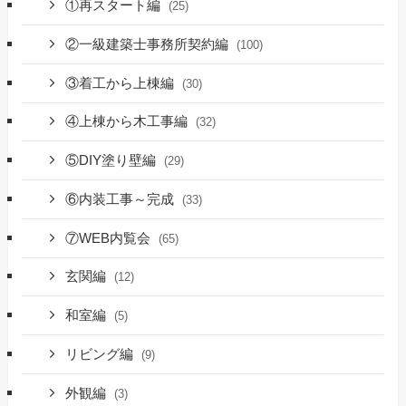
①再スタート編
(25)
②一級建築士事務所契約編
(100)
③着工から上棟編
(30)
④上棟から木工事編
(32)
⑤DIY塗り壁編
(29)
⑥内装工事～完成
(33)
⑦WEB内覧会
(65)
玄関編
(12)
和室編
(5)
リビング編
(9)
外観編
(3)