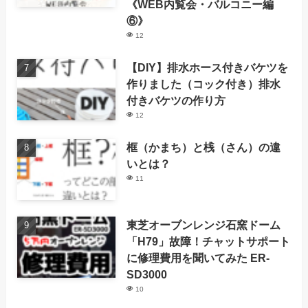
《WEB内覧会・バルコニー編
⑥》
12
【DIY】排水ホース付きバケツを
作りました（コック付き）排水
付きバケツの作り方
12
框（かまち）と桟（さん）の違
いとは？
11
東芝オーブンレンジ石窯ドーム
「H79」故障！チャットサポート
に修理費用を聞いてみた ER-
SD3000
10