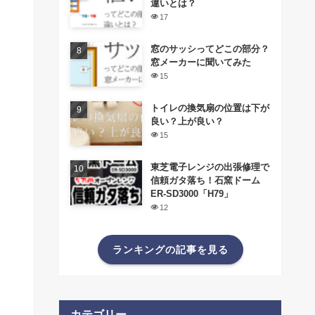
違いとは？
17
窓のサッシってどこの部分？
窓メーカーに聞いてみた
15
トイレの換気扇の位置は下が
良い？上が良い？
15
東芝電子レンジの出張修理で
信頼ガタ落ち！石窯ドーム
ER-SD3000「H79」
12
ランキングの記事を見る
カテゴリー