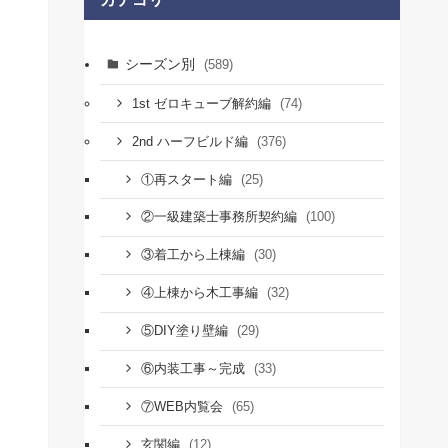
シーズン別
(589)
(74)
1st ゼロキューブ解約編
(376)
2nd ハーフビルド編
(25)
①再スタート編
(100)
②一級建築士事務所契約編
(30)
③着工から上棟編
(32)
④上棟から木工事編
(29)
⑤DIY塗り壁編
(33)
⑥内装工事～完成
(65)
⑦WEB内覧会
(12)
玄関編