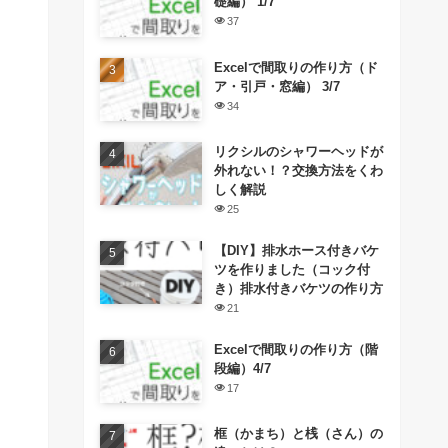
礎編） 1/7
37
Excelで間取りの作り方（ド
ア・引戸・窓編） 3/7
34
リクシルのシャワーヘッドが
外れない！？交換方法をくわ
しく解説
25
【DIY】排水ホース付きバケ
ツを作りました（コック付
き）排水付きバケツの作り方
21
Excelで間取りの作り方（階
段編）4/7
17
框（かまち）と桟（さん）の