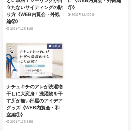
とに成功！シーリングが目
に《WEB内覧会・外観編
立たないサイディングの貼
①》
り方《WEB内覧会・外観
2021年12月30日
編②》
2021年12月31日
外観編
ナチュキチのアレが洗濯物
干しに大変身！洗濯物を干
す所が無い部屋のアイデア
グッズ《WEB内覧会・和
室編①》
2021年12月28日