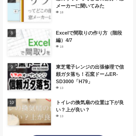
メーカーに聞いてみた
18
Excelで間取りの作り方（階段
編）4/7
18
東芝電子レンジの出張修理で信
頼ガタ落ち！石窯ドームER-
SD3000「H79」
13
トイレの換気扇の位置は下が良
い？上が良い？
13