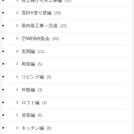
④上棟から木工事編
(32)
⑤DIY塗り壁編
(29)
⑥内装工事～完成
(33)
⑦WEB内覧会
(65)
玄関編
(12)
和室編
(5)
リビング編
(9)
外観編
(3)
ロフト編
(3)
浴室編
(6)
キッチン編
(8)