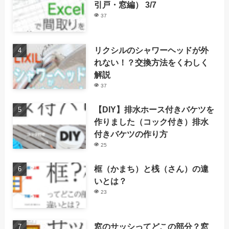
引戸・窓編） 3/7
37
リクシルのシャワーヘッドが外
れない！？交換方法をくわしく
解説
37
【DIY】排水ホース付きバケツを
作りました（コック付き）排水
付きバケツの作り方
25
框（かまち）と桟（さん）の違
いとは？
23
窓のサッシってどこの部分？窓