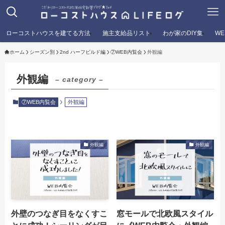
ローコストハウスを建てる方法
施主支給品リスト
わが家のDIY集
W
ホーム
シーズン別
2nd ハーフビルド編
⑦WEB内覧会
外観編
外観編
– category –
⑦WEB内覧会
外観編
外観編
外観編
外壁のつなぎ目をなくすこ
窓モールで北欧風スタイル