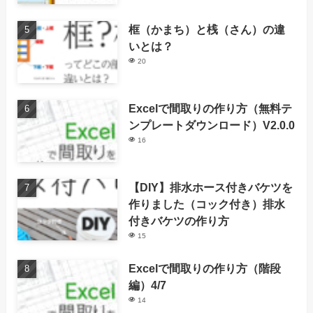
框（かまち）と桟（さん）の違
いとは？
20
Excelで間取りの作り方（無料テ
ンプレートダウンロード）V2.0.0
16
【DIY】排水ホース付きバケツを
作りました（コック付き）排水
付きバケツの作り方
15
Excelで間取りの作り方（階段
編）4/7
14