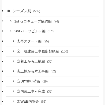
シーズン別
(589)
1st ゼロキューブ解約編
(74)
2nd ハーフビルド編
(376)
①再スタート編
(25)
②一級建築士事務所契約編
(100)
③着工から上棟編
(30)
④上棟から木工事編
(32)
⑤DIY塗り壁編
(29)
⑥内装工事～完成
(33)
⑦WEB内覧会
(65)