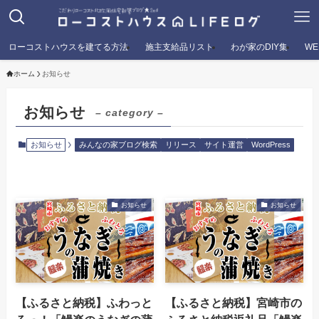
ローコストハウスを建てる方法
施主支給品リスト
わが家のDIY集
W
ホーム
お知らせ
お知らせ
– category –
お知らせ
みんなの家ブログ検索
リリース
サイト運営
WordPress
お知らせ
お知らせ
【ふるさと納税】ふわっと
【ふるさと納税】宮崎市の