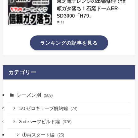
東芝電子レンジの出張修理で信
頼ガタ落ち！石窯ドームER-
SD3000「H79」
11
ランキングの記事を見る
カテゴリー
シーズン別
(589)
1st ゼロキューブ解約編
(74)
2nd ハーフビルド編
(376)
①再スタート編
(25)