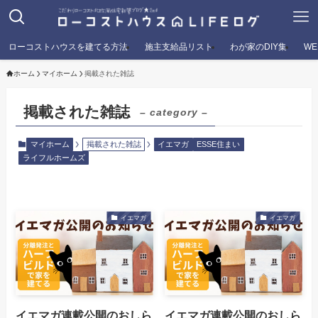
ローコストハウスを建てる方法
施主支給品リスト
わが家のDIY集
W
ホーム
マイホーム
掲載された雑誌
掲載された雑誌
– category –
マイホーム
掲載された雑誌
イエマガ
ESSE住まい
ライフルホームズ
イエマガ
イエマガ
イエマガ連載公開のおしら
イエマガ連載公開のおしら