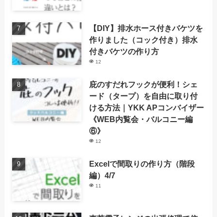
【DIY】排水ホース付きバケツを
作りました（コック付き）排水
付きバケツの作り方
12
庇のすだれフックが便利！シェ
ード（タープ）を自由に取り付
ける方法｜YKK APコンバイザー
《WEB内覧会・バルコニー編
⑥》
12
Excelで間取りの作り方（階段
編）4/7
11