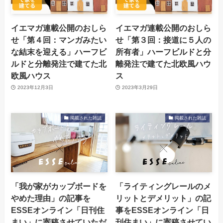
イエマガ連載公開のおしら
イエマガ連載公開のおしら
せ「第４回：マンガみたい
せ「第３回：接道に５人の
な結末を迎える」ハーフビ
所有者」ハーフビルドと分
ルドと分離発注で建てた北
離発注で建てた北欧風ハウ
欧風ハウス
ス
2023年12月3日
2023年3月29日
掲載された雑誌
掲載された雑誌
「我が家がカップボードを
「ライティングレールのメ
やめた理由」の記事を
リットとデメリット」の記
ESSEオンライン「日刊住
事をESSEオンライン「日
まい」に寄稿させていただ
刊住まい」に寄稿させてい