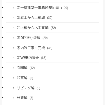
②一級建築士事務所契約編
(100)
③着工から上棟編
(30)
④上棟から木工事編
(32)
⑤DIY塗り壁編
(29)
⑥内装工事～完成
(33)
⑦WEB内覧会
(65)
玄関編
(12)
和室編
(5)
リビング編
(9)
外観編
(3)