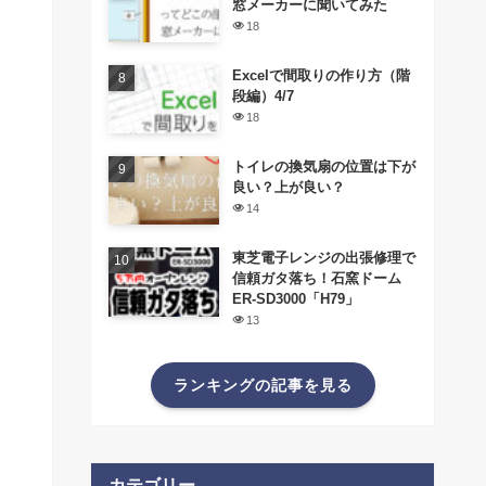
窓メーカーに聞いてみた
18
Excelで間取りの作り方（階
段編）4/7
18
トイレの換気扇の位置は下が
良い？上が良い？
14
東芝電子レンジの出張修理で
信頼ガタ落ち！石窯ドーム
ER-SD3000「H79」
13
ランキングの記事を見る
カテゴリー