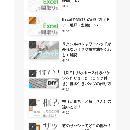
礎編） 1/7
39
Excelで間取りの作り方（ド
ア・引戸・窓編） 3/7
37
リクシルのシャワーヘッドが
外れない！？交換方法をくわ
しく解説
25
【DIY】排水ホース付きバケ
ツを作りました（コック付
き）排水付きバケツの作り方
24
框（かまち）と桟（さん）の
違いとは？
19
窓のサッシってどこの部分？