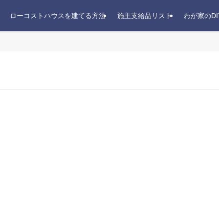
ローコストハウスを建てる方法
施主支給品リスト
わが家のDI