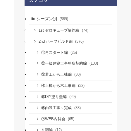
シーズン別
(589)
(74)
1st ゼロキューブ解約編
(376)
2nd ハーフビルド編
(25)
①再スタート編
(100)
②一級建築士事務所契約編
(30)
③着工から上棟編
(32)
④上棟から木工事編
(29)
⑤DIY塗り壁編
(33)
⑥内装工事～完成
(65)
⑦WEB内覧会
(12)
玄関編