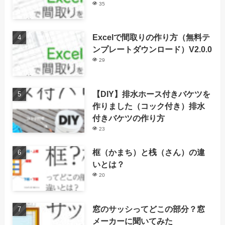
35
Excelで間取りの作り方（無料テ
ンプレートダウンロード）V2.0.0
29
【DIY】排水ホース付きバケツを
作りました（コック付き）排水
付きバケツの作り方
23
框（かまち）と桟（さん）の違
いとは？
20
窓のサッシってどこの部分？窓
メーカーに聞いてみた