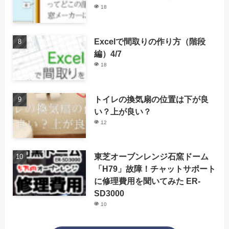
18
Excelで間取りの作り方（階段
編）4/7
18
トイレの換気扇の位置は下が良
い？上が良い？
12
東芝オーブンレンジ石窯ドーム
「H79」故障！チャットサポート
に修理費用を聞いてみた ER-
SD3000
10