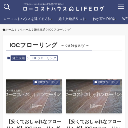
ローコストハウスを建てる方法
施主支給品リスト
わが家のDIY集
W
ホーム
マイホーム
施主支給
IOCフローリング
IOCフローリング
– category –
施主支給
IOCフローリング
IOCフローリング
IOCフローリング
【安くておしゃれなフロー
【安くておしゃれなフロー