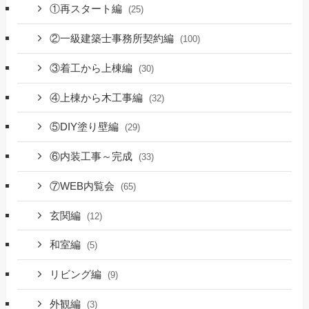
①再スタート編
(25)
②一級建築士事務所契約編
(100)
③着工から上棟編
(30)
④上棟から木工事編
(32)
⑤DIY塗り壁編
(29)
⑥内装工事～完成
(33)
⑦WEB内覧会
(65)
玄関編
(12)
和室編
(5)
リビング編
(9)
外観編
(3)