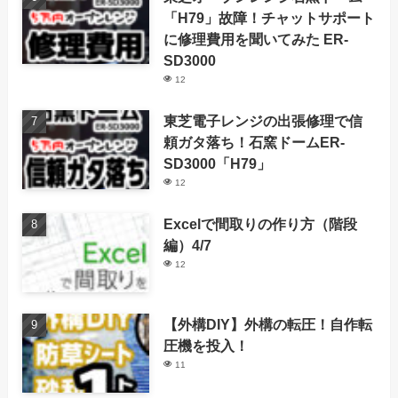
「H79」故障！チャットサポート
に修理費用を聞いてみた ER-
SD3000
12
東芝電子レンジの出張修理で信
頼ガタ落ち！石窯ドームER-
SD3000「H79」
12
Excelで間取りの作り方（階段
編）4/7
12
【外構DIY】外構の転圧！自作転
圧機を投入！
11