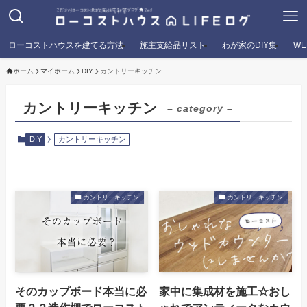
ローコストハウスを建てる方法
施主支給品リスト
わが家のDIY集
W
ホーム
マイホーム
DIY
カントリーキッチン
カントリーキッチン
– category –
DIY
カントリーキッチン
カントリーキッチン
カントリーキッチン
そのカップボード本当に必
家中に集成材を施工☆おし