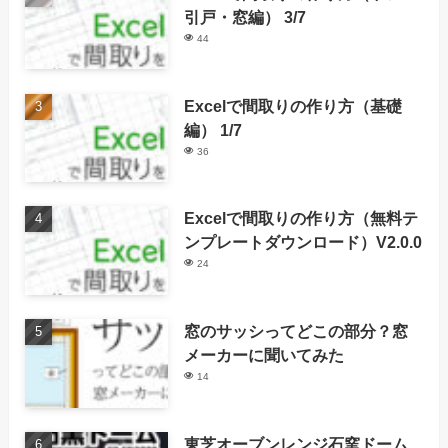
引戸・窓編） 3/7
44
Excelで間取りの作り方（基礎
編） 1/7
36
Excelで間取りの作り方（無料テ
ンプレートダウンロード）V2.0.0
24
窓のサッシってどこの部分？窓
メーカーに聞いてみた
14
東芝オーブンレンジ石窯ドーム